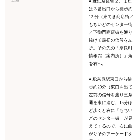
道順
● 近鉄奈良駅２、また
は３番出口から徒歩約
12 分（東向き商店街／
もちいどのセンター街
／下御門商店街を通り
抜けて最初の信号を左
折。その先の「奈良町
情報館（案内所）」角
を右へ。
● JR奈良駅東口から徒
歩約20分（東口を出て
左前の信号を渡り三条
通を東に進む。15分ほ
ど歩くと右に「もちい
どのセンター街」が見
えてくるので、右に曲
がりそのアーケードを