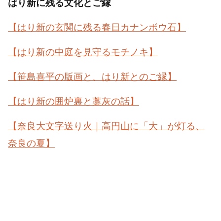
はり新に残る文化とご縁
【はり新の玄関に残る春日カナンボウ石】
【はり新の中庭を見守るモチノキ】
【笹島喜平の版画と、はり新とのご縁】
【はり新の囲炉裏と藁灰の話】
【奈良大文字送り火｜高円山に「大」が灯る、
奈良の夏】