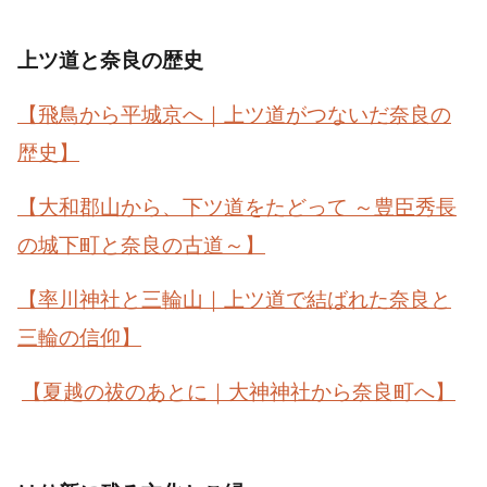
上ツ道と奈良の歴史
【飛鳥から平城京へ｜上ツ道がつないだ奈良の
歴史】
【大和郡山から、下ツ道をたどって ～豊臣秀長
の城下町と奈良の古道～】
【率川神社と三輪山｜上ツ道で結ばれた奈良と
三輪の信仰】
【夏越の祓のあとに｜大神神社から奈良町へ】