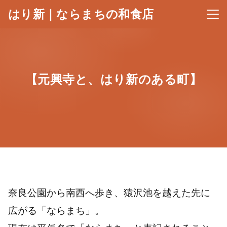
はり新｜ならまちの和食店
メニ
【元興寺と、はり新のある町】
奈良公園から南西へ歩き、猿沢池を越えた先に
広がる「ならまち」。