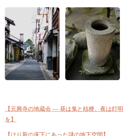
【元興寺の地蔵会 ― 昼は鬼と桔梗、夜は灯明
を】
【はり新の床下にあった謎の地下空間】