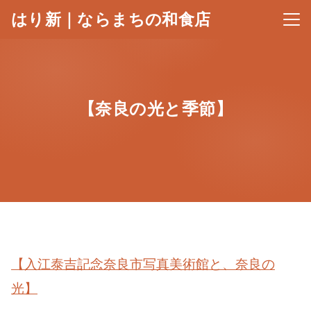
はり新｜ならまちの和食店
メニ
【奈良の光と季節】
【入江泰吉記念奈良市写真美術館と、奈良の
光】