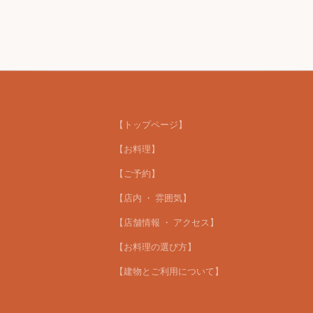
【トップページ】
【お料理】
【ご予約】
【店内 ・ 雰囲気】
【店舗情報 ・ アクセス】
【お料理の選び方】
【建物とご利用について】