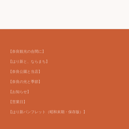
【奈良観光の合間に】
【はり新と、ならまち】
【奈良公園と当店】
【奈良の光と季節】
【お知らせ】
【営業日】
【はり新パンフレット（昭和末期・保存版）】