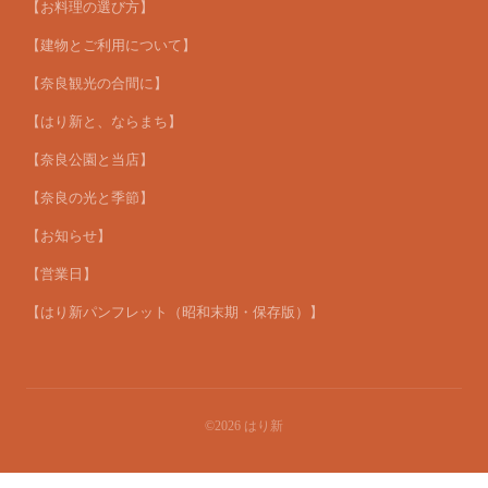
【お料理の選び方】
【建物とご利用について】
【奈良観光の合間に】
【はり新と、ならまち】
【奈良公園と当店】
【奈良の光と季節】
【お知らせ】
【営業日】
【はり新パンフレット（昭和末期・保存版）】
©2026
はり新