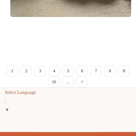
1
2
3
4
5
6
7
8
9
10
...
>
Select Language
▼