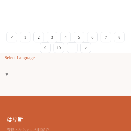
<
1
2
3
4
5
6
7
8
9
10
...
>
Select Language
▼
はり新
奈良・ならまちの町家で、