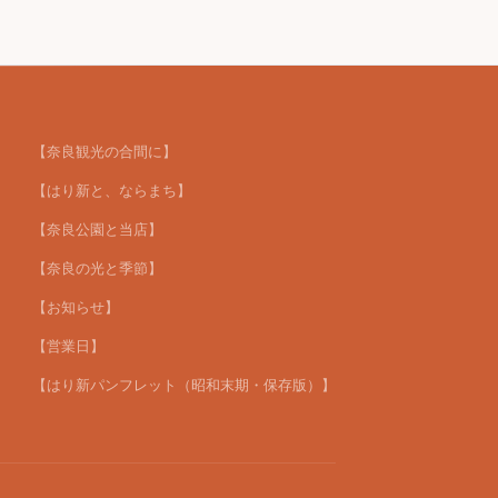
【奈良観光の合間に】
【はり新と、ならまち】
【奈良公園と当店】
【奈良の光と季節】
【お知らせ】
【営業日】
【はり新パンフレット（昭和末期・保存版）】