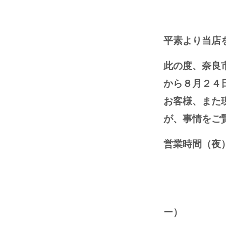
平素より当店
此の度、奈良
から８月２４
お客様、また
が、事情をご
営業時間（夜
８月１１日
ー）