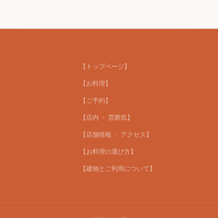
【トップページ】
【お料理】
【ご予約】
【店内 ・ 雰囲気】
【店舗情報 ・ アクセス】
【お料理の選び方】
【建物とご利用について】