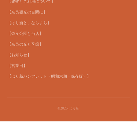
【建物とご利用について】
【奈良観光の合間に】
【はり新と、ならまち】
【奈良公園と当店】
【奈良の光と季節】
【お知らせ】
【営業日】
【はり新パンフレット（昭和末期・保存版）】
©2026
はり新