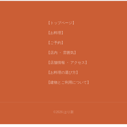
【トップページ】
【お料理】
【ご予約】
【店内 ・ 雰囲気】
【店舗情報 ・ アクセス】
【お料理の選び方】
【建物とご利用について】
©2026
はり新