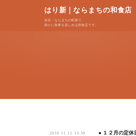
はり新｜ならまちの和食店
奈良・ならまちの町家で、
静かに食事を楽しめる和食店です。
● １２月の定
2019
.
11
.
15 13:59