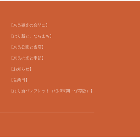
【奈良観光の合間に】
【はり新と、ならまち】
【奈良公園と当店】
【奈良の光と季節】
【お知らせ】
【営業日】
【はり新パンフレット（昭和末期・保存版）】