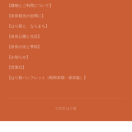
【建物とご利用について】
【奈良観光の合間に】
【はり新と、ならまち】
【奈良公園と当店】
【奈良の光と季節】
【お知らせ】
【営業日】
【はり新パンフレット（昭和末期・保存版）】
©2026
はり新