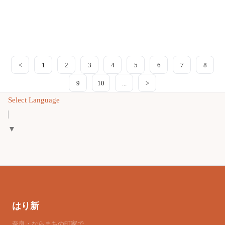
<
1
2
3
4
5
6
7
8
9
10
...
>
Select Language
▼
はり新
奈良・ならまちの町家で、