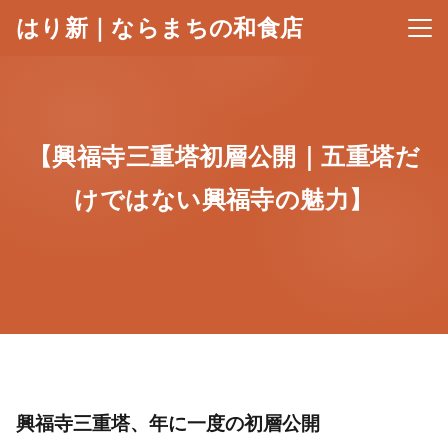
はり新｜ならまちの和食店
メニ
【興福寺三重塔初層公開｜五重塔だ
けではない興福寺の魅力】
興福寺三重塔、年に一度の初層公開