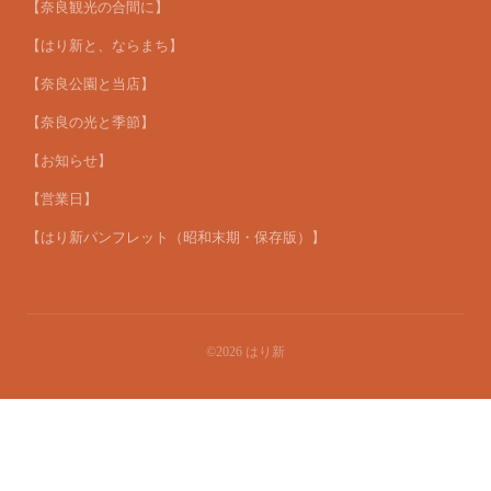
【奈良観光の合間に】
【はり新と、ならまち】
【奈良公園と当店】
【奈良の光と季節】
【お知らせ】
【営業日】
【はり新パンフレット（昭和末期・保存版）】
©2026
はり新