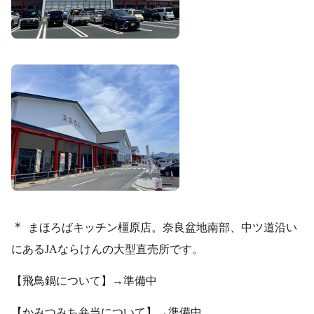
＊
まほろばキッチン橿原店。奈良盆地南部、中ツ道沿い
にあるJAならけんの大型直売所です。
【飛鳥鍋について】→準備中
【かみつみち弁当について】→準備中