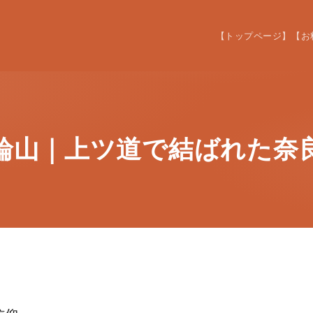
【トップページ】
【お
輪山｜上ツ道で結ばれた奈