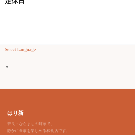
定休日
Select Language
▼
はり新
奈良・ならまちの町家で、
静かに食事を楽しめる和食店です。