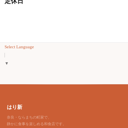
定休日
Select Language
▼
はり新
奈良・ならまちの町家で、
静かに食事を楽しめる和食店です。