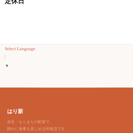
定休日
Select Language
▼
はり新
奈良・ならまちの町家で、
静かに食事を楽しめる和食店です。