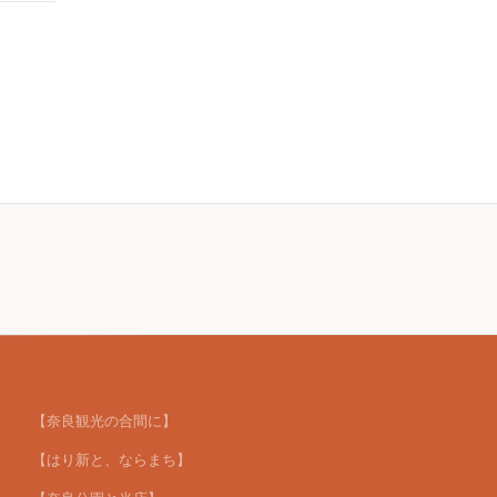
【奈良観光の合間に】
【はり新と、ならまち】