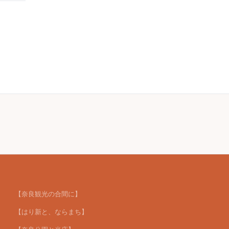
【奈良観光の合間に】
【はり新と、ならまち】