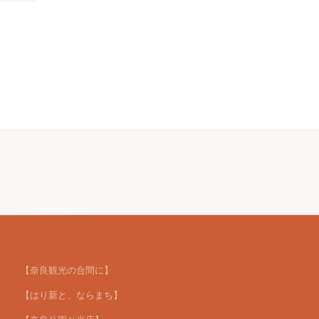
【奈良観光の合間に】
【はり新と、ならまち】