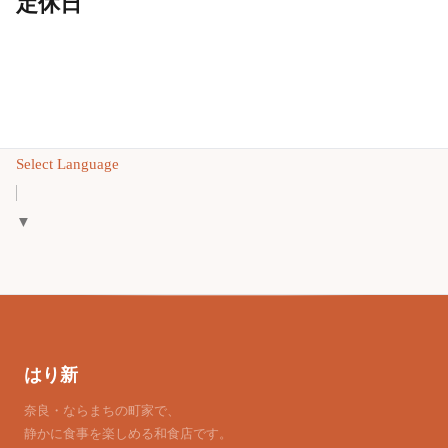
定休日
Select Language
▼
はり新
奈良・ならまちの町家で、
静かに食事を楽しめる和食店です。