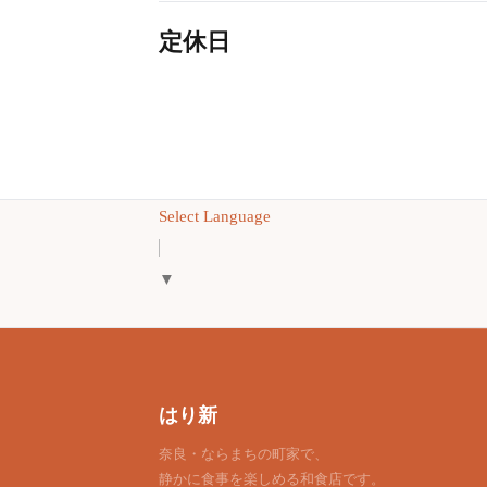
定休日
Select Language
▼
はり新
奈良・ならまちの町家で、
静かに食事を楽しめる和食店です。