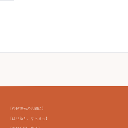
【奈良観光の合間に】
【はり新と、ならまち】