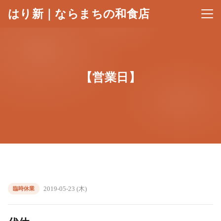
はり新｜ならまちの和食店
メニ
【営業日】
2019-05-23 (木)
臨時休業