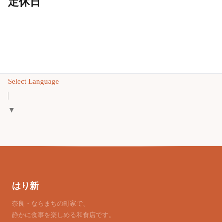
定休日
Select Language
▼
はり新
奈良・ならまちの町家で、
静かに食事を楽しめる和食店です。