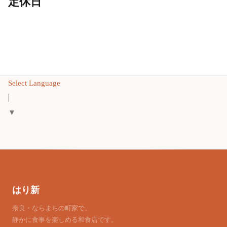
定休日
Select Language
▼
はり新
奈良・ならまちの町家で、
静かに食事を楽しめる和食店です。