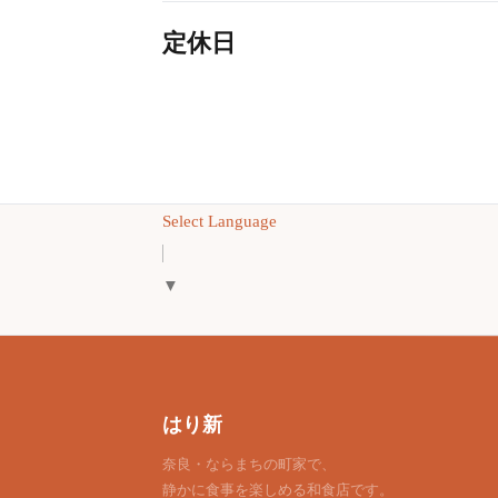
定休日
Select Language
▼
はり新
奈良・ならまちの町家で、
静かに食事を楽しめる和食店です。