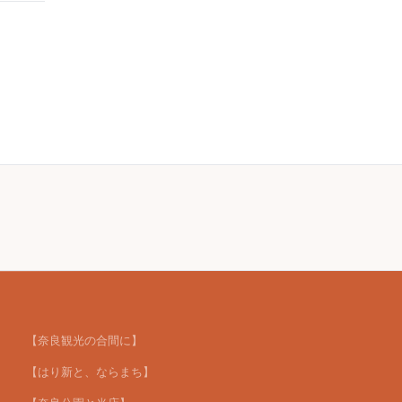
【奈良観光の合間に】
【はり新と、ならまち】