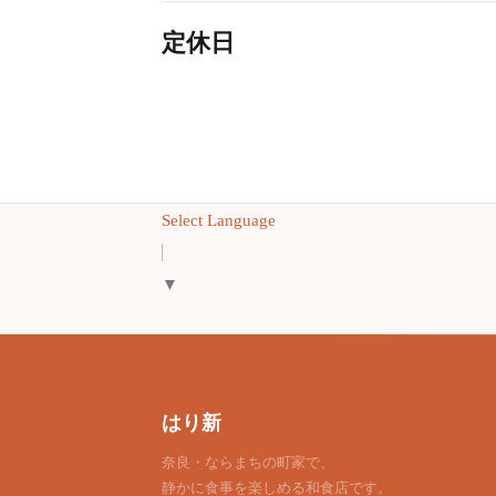
定休日
Select Language
▼
はり新
奈良・ならまちの町家で、
静かに食事を楽しめる和食店です。