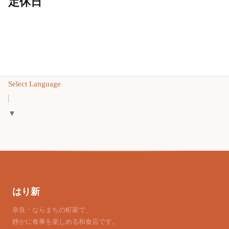
定休日
Select Language
▼
はり新
奈良・ならまちの町家で、
静かに食事を楽しめる和食店です。