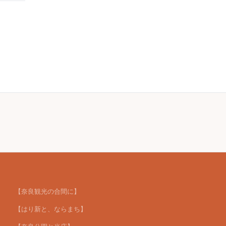
【奈良観光の合間に】
【はり新と、ならまち】