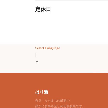
定休日
Select Language
▼
はり新
奈良・ならまちの町家で、
静かに食事を楽しめる和食店です。