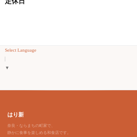
定休日
Select Language
▼
はり新
奈良・ならまちの町家で、
静かに食事を楽しめる和食店です。