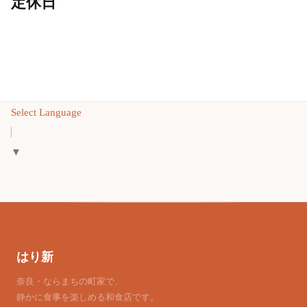
定休日
Select Language
▼
はり新
奈良・ならまちの町家で、
静かに食事を楽しめる和食店です。