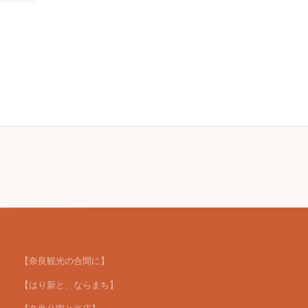
【奈良観光の合間に】
【はり新と、ならまち】