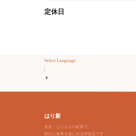
定休日
Select Language
▼
はり新
奈良・ならまちの町家で、
静かに食事を楽しめる和食店です。