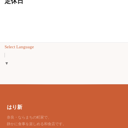
定休日
Select Language
▼
はり新
奈良・ならまちの町家で、
静かに食事を楽しめる和食店です。