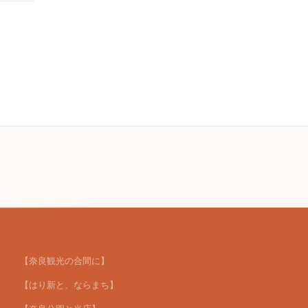
【奈良観光の合間に】
【はり新と、ならまち】