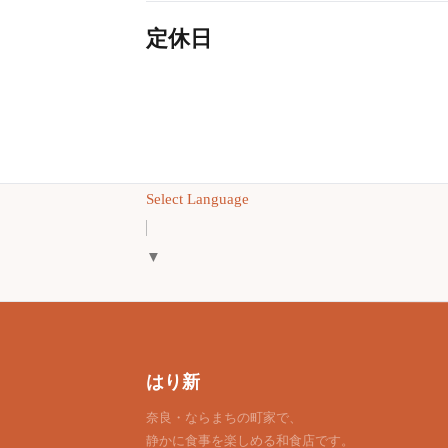
定休日
Select Language
▼
はり新
奈良・ならまちの町家で、
静かに食事を楽しめる和食店です。