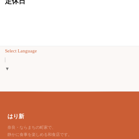
定休日
Select Language
▼
はり新
奈良・ならまちの町家で、
静かに食事を楽しめる和食店です。