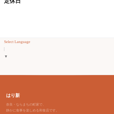
定休日
Select Language
▼
はり新
奈良・ならまちの町家で、
静かに食事を楽しめる和食店です。