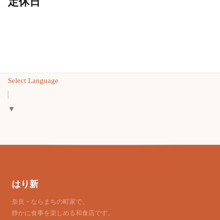
定休日
Select Language
▼
はり新
奈良・ならまちの町家で、
静かに食事を楽しめる和食店です。