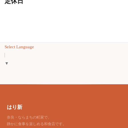
定休日
Select Language
▼
はり新
奈良・ならまちの町家で、
静かに食事を楽しめる和食店です。