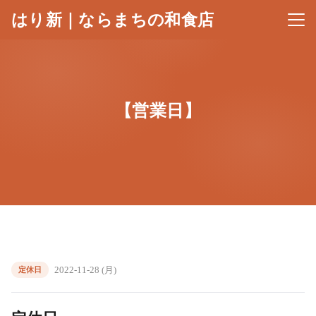
はり新｜ならまちの和食店
メニ
【営業日】
2022-11-28 (月)
定休日