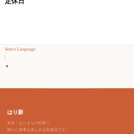
定休日
Select Language
▼
はり新
奈良・ならまちの町家で、
静かに食事を楽しめる和食店です。