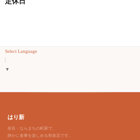
定休日
Select Language
▼
はり新
奈良・ならまちの町家で、
静かに食事を楽しめる和食店です。