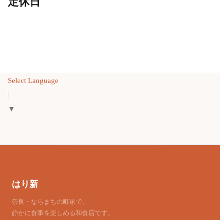
定休日
Select Language
▼
はり新
奈良・ならまちの町家で、
静かに食事を楽しめる和食店です。