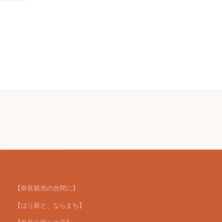
【奈良観光の合間に】
【はり新と、ならまち】