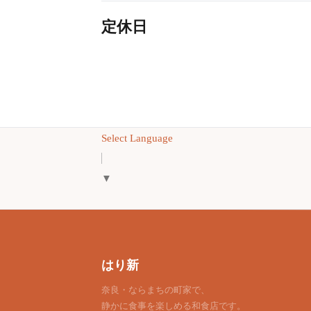
定休日
Select Language
▼
はり新
奈良・ならまちの町家で、
静かに食事を楽しめる和食店です。