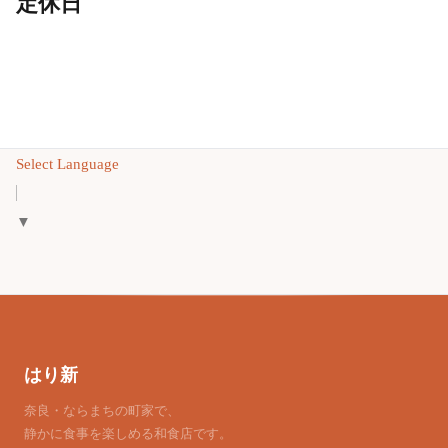
定休日
Select Language
▼
はり新
奈良・ならまちの町家で、
静かに食事を楽しめる和食店です。