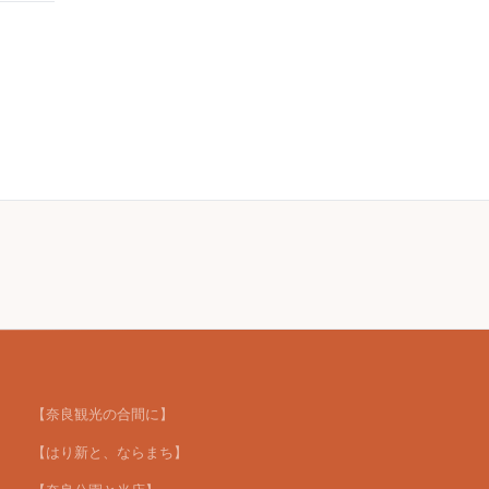
【奈良観光の合間に】
【はり新と、ならまち】