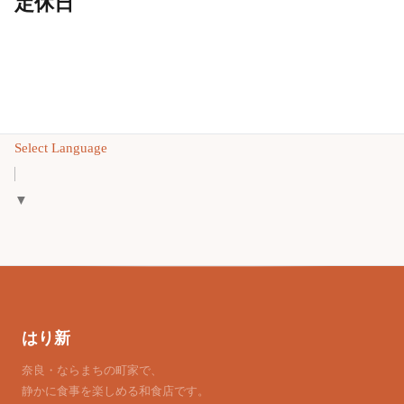
定休日
Select Language
▼
はり新
奈良・ならまちの町家で、
静かに食事を楽しめる和食店です。