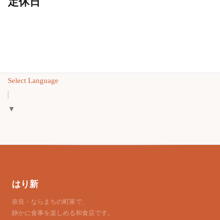
定休日
Select Language
▼
はり新
奈良・ならまちの町家で、
静かに食事を楽しめる和食店です。