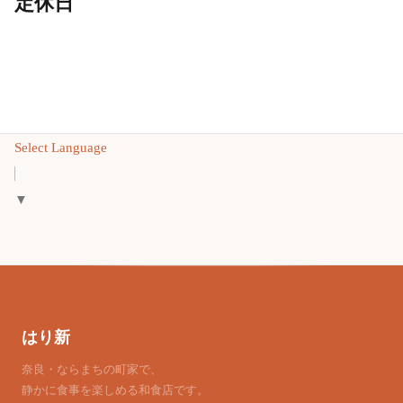
定休日
Select Language
▼
はり新
奈良・ならまちの町家で、
静かに食事を楽しめる和食店です。