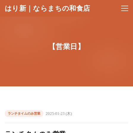
はり新｜ならまちの和食店
メニ
【営業日】
2025-01-23 (木)
ランチタイムのみ営業