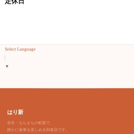
定休日
Select Language
▼
はり新
奈良・ならまちの町家で、
静かに食事を楽しめる和食店です。